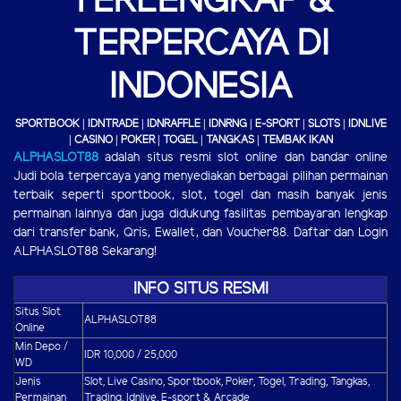
TERLENGKAP &
TERPERCAYA DI
INDONESIA
SPORTBOOK | IDNTRADE | IDNRAFFLE | IDNRNG | E-SPORT | SLOTS | IDNLIVE
| CASINO | POKER | TOGEL | TANGKAS | TEMBAK IKAN
ALPHASLOT88
adalah situs resmi slot online dan bandar online
Judi bola terpercaya yang menyediakan berbagai pilihan permainan
terbaik seperti sportbook, slot, togel dan masih banyak jenis
permainan lainnya dan juga didukung fasilitas pembayaran lengkap
dari transfer bank, Qris, Ewallet, dan Voucher88. Daftar dan Login
ALPHASLOT88 Sekarang!
INFO SITUS RESMI
Situs Slot
ALPHASLOT88
Online
Min Depo /
IDR 10,000 / 25,000
WD
Jenis
Slot, Live Casino, Sportbook, Poker, Togel, Trading, Tangkas,
Permainan
Trading, Idnlive, E-sport & Arcade