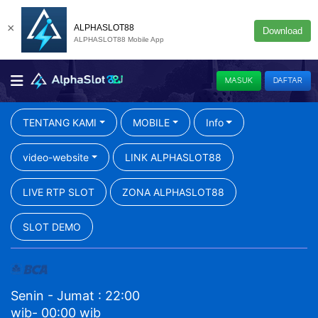
×
ALPHASLOT88
Download
ALPHASLOT88 Mobile App
MASUK
DAFTAR
TENTANG KAMI
MOBILE
Info
video-website
LINK ALPHASLOT88
LIVE RTP SLOT
ZONA ALPHASLOT88
SLOT DEMO
Senin - Jumat : 22:00
wib- 00:00 wib