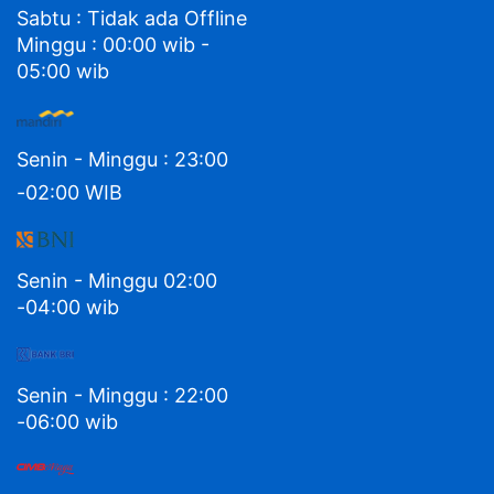
Sabtu : Tidak ada Offline
Minggu : 00:00 wib -
05:00 wib
Senin - Minggu : 23:00
-02:00 WIB
Senin - Minggu 02:00
-04:00 wib
Senin - Minggu : 22:00
-06:00 wib